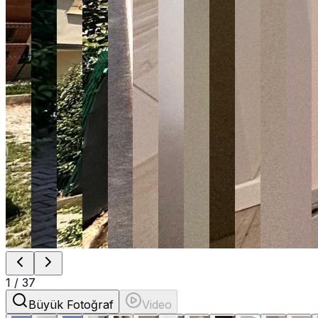
1
/
37
Büyük Fotoğraf
Video