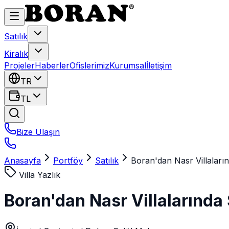
Satılık
Kiralık
Projeler
Haberler
Ofislerimiz
Kurumsal
İletişim
TR
TL
Bize Ulaşın
Anasayfa
Portföy
Satılık
Boran'dan Nasr Villalarınd
Villa Yazlık
Boran'dan Nasr Villalarında S