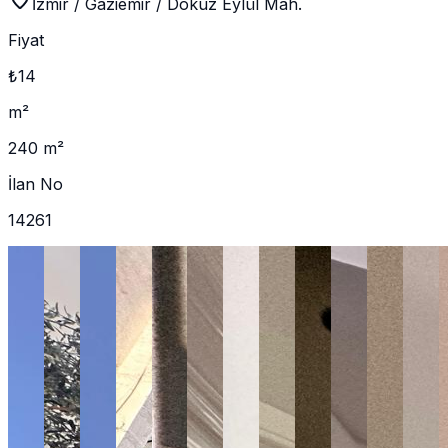
İzmir / Gaziemir / Dokuz Eylül Mah.
Fiyat
₺14
m²
240 m²
İlan No
14261