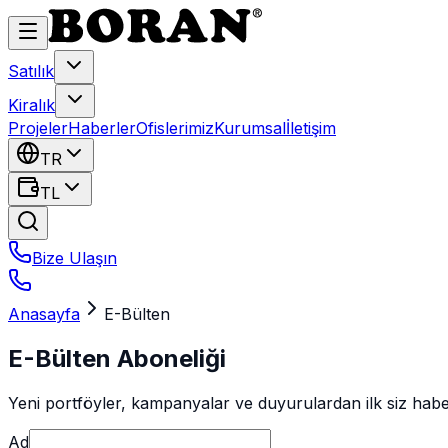
Satılık
Kiralık
Projeler
Haberler
Ofislerimiz
Kurumsal
İletişim
TR
TL
Bize Ulaşın
Anasayfa
E-Bülten
E-Bülten Aboneliği
Yeni portföyler, kampanyalar ve duyurulardan ilk siz habe
Ad