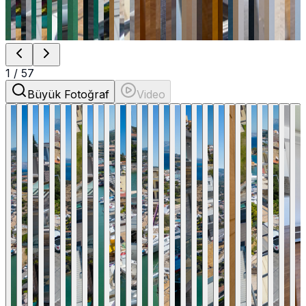
1
/
57
Büyük Fotoğraf
Video