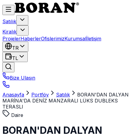
Satılık
Kiralık
Projeler
Haberler
Ofislerimiz
Kurumsal
İletişim
TR
TL
Bize Ulaşın
Anasayfa
Portföy
Satılık
BORAN'DAN DALYAN
MARİNA'DA DENİZ MANZARALI LÜKS DUBLEKS
TERASLI
Daire
BORAN'DAN DALYAN