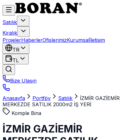
Satılık
Kiralık
Projeler
Haberler
Ofislerimiz
Kurumsal
İletişim
TR
TL
Bize Ulaşın
Anasayfa
Portföy
Satılık
İZMİR GAZİEMİR
MERKEZDE SATILIK 2000m2 İŞ YERİ
Komple Bina
İZMİR GAZİEMİR