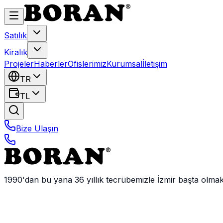
Satılık
Kiralık
Projeler
Haberler
Ofislerimiz
Kurumsal
İletişim
TR
TL
Bize Ulaşın
1990'dan bu yana 36 yıllık tecrübemizle İzmir başta olma