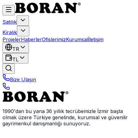
Satılık
Kiralık
Projeler
Haberler
Ofislerimiz
Kurumsal
İletişim
TR
TL
Bize Ulaşın
1990'dan bu yana 36 yıllık tecrübemizle İzmir başta
olmak üzere Türkiye genelinde, kurumsal ve güvenilir
gayrimenkul danışmanlığı sunuyoruz.