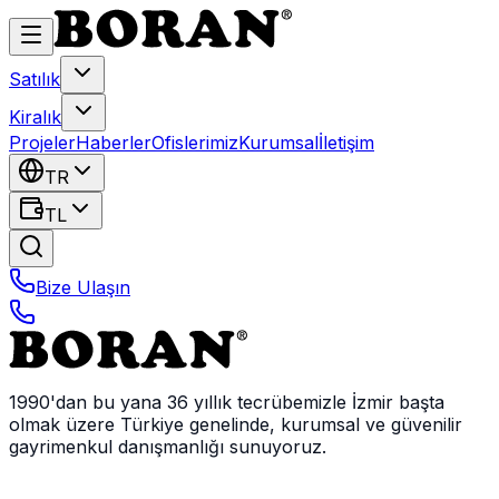
Satılık
Kiralık
Projeler
Haberler
Ofislerimiz
Kurumsal
İletişim
TR
TL
Bize Ulaşın
1990'dan bu yana 36 yıllık tecrübemizle İzmir başta
olmak üzere Türkiye genelinde, kurumsal ve güvenilir
gayrimenkul danışmanlığı sunuyoruz.