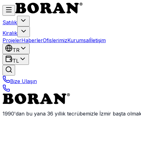
Satılık
Kiralık
Projeler
Haberler
Ofislerimiz
Kurumsal
İletişim
TR
TL
Bize Ulaşın
1990'dan bu yana 36 yıllık tecrübemizle İzmir başta olma